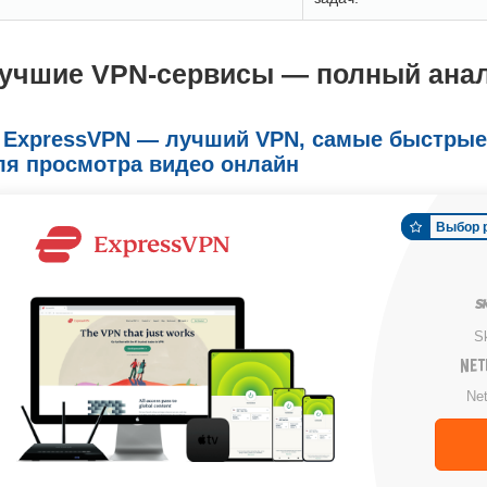
учшие VPN-сервисы — полный анали
. ExpressVPN — лучший VPN, самые быстрые
ля просмотра видео онлайн
Выбор 
S
Net