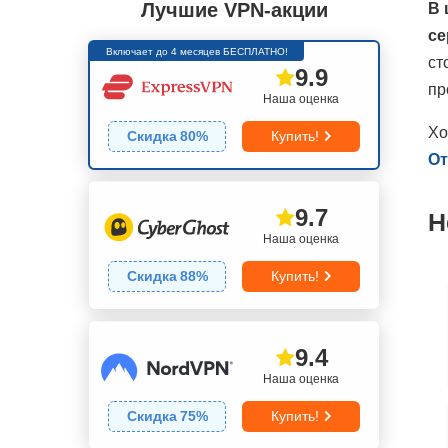
Лучшие VPN-акции
В 
се
Включает до 4 месяцев БЕСПЛАТНО!
ст
9.9
пр
Наша оценка
Хо
Скидка
80
%
Купить!
От
9.7
Н
Наша оценка
Скидка
88
%
Купить!
9.4
Наша оценка
Скидка
75
%
Купить!