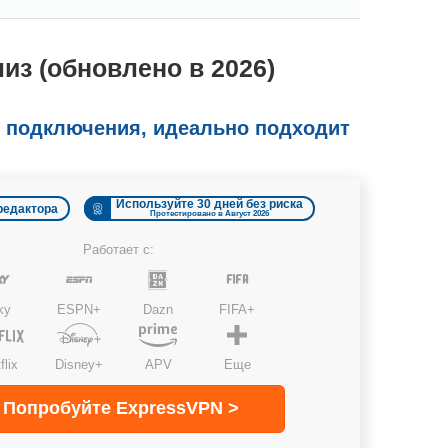
з (обновлено в 2026)
 подключения, идеально подходит
Используйте 30 дней без риска
редактора
Протестировано в Август 2026
Работает с:
ky
ESPN+
Dazn
FIFA+
flix
Disney+
APV
Еще
Попробуйте ExpressVPN >