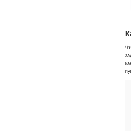
К
Чт
за
ка
пу