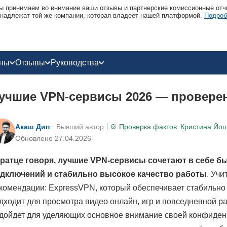
 принимаем во внимание ваши отзывы и партнерские комиссионные отчи
надлежат той же компании, которая владеет нашей платформой.
Подроб
оны
Отзывы
Руководства
учшие VPN-сервисы 2026 — провере
Акаш Дип
Бывший автор
Проверка фактов:
Кристина Йош
Обновлено 27.04.2026
ратце говоря, лучшие VPN-сервисы сочетают в себе 
дключений и стабильно высокое качество работы
. Уч
комендации: ExpressVPN, который обеспечивает стабильно
дходит для просмотра видео онлайн, игр и повседневной р
дойдет для уделяющих основное внимание своей конфиден