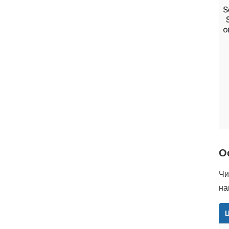
О
Чи
на