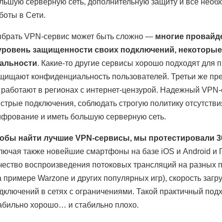
льшую серверную сеть, дополнительную защиту и всё необх
боты в Сети.
брать VPN-сервис может быть сложно —
многие провайд
уровень защищенности своих подключений, некоторые
альности
. Какие-то другие сервисы хорошо подходят для 
щищают конфиденциальность пользователей. Третьи же пр
 работают в регионах с интернет-цензурой. Надежный VPN
стрые подключения, соблюдать строгую политику отсутств
фрование и иметь большую серверную сеть.
обы найти лучшие VPN-сервисы, мы протестировали 3
лючая также новейшие смартфоны на базе iOS и Android и
чество воспроизведения потоковых трансляций на разных 
а примере Warzone и других популярных игр), скорость загр
дключений в сетях с ограничениями. Такой практичный под
абильно хорошо… и стабильно плохо.