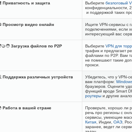

Приватность и защита
Выберите
безлоговый 
конфиденциальности, 2
и поддержкой таких про

Просмотр видео онлайн
Ищите VPN-сервисы с 
подключениями, если хо
интересующий вас серви
‍🤝‍🧑
Загрузка файлов по P2P
Выберите
VPN для торр
трафик и предлагает р
файлами по P2P. Вам т
не помешают такие доп
прокси.

Поддержка различных устройств
Убедитесь, что у VPN-
вам платформ:
Window
браузеров. Оцените удо
функций вроде Smart D
роутеры
и другие анало

Работа в вашей стране
Проверьте, хорошо ли р
речь про регионы с он
сервисы, умеющие маск
Китая
, Индии,
ОАЭ
, Ро
заранее, ведет ли серв
задач.