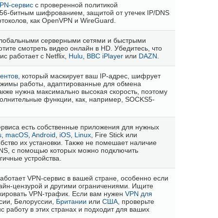
VPN-сервис
с проверенной политикой
56-битным шифрованием, защитой от утечек IP/DNS
токолов, как OpenVPN и WireGuard.
глобальными серверными сетями и быстрыми
тите смотреть видео онлайн в HD. Убедитесь, что
с работает с Netflix,
Hulu
,
BBC iPlayer
или
DAZN
.
ентов
, который маскирует ваш IP-адрес, шифрует
ежимы работы, адаптированные для обмена
акже нужна максимально высокая скорость, поэтому
олнительные функции, как, например, SOCKS5-
сервиса есть собственные приложения для нужных
s
,
macOS
,
Android
,
iOS
,
Linux
, Fire Stick или
бство их установки. Также не помешает наличие
NS, с помощью которых можно подключить
гичные устройства.
аботает VPN-сервис в вашей стране, особенно если
лайн-цензурой и другими ограничениями. Ищите
ировать VPN-трафик. Если вам нужен
VPN для
ссии, Белоруссии,
Британии
или
США
, проверьте
ис работу в этих странах и подходит для ваших