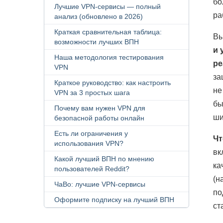
бо
Лучшие VPN-сервисы — полный
ра
анализ (обновлено в 2026)
Краткая сравнительная таблица:
Вы
возможности лучших ВПН
и 
Наша методология тестирования
ре
VPN
за
Краткое руководство: как настроить
не
VPN за 3 простых шага
бы
Почему вам нужен VPN для
ши
безопасной работы онлайн
Есть ли ограничения у
Чт
использования VPN?
вк
Какой лучший ВПН по мнению
ка
пользователей Reddit?
(н
ЧаВо: лучшие VPN-сервисы
по
Оформите подписку на лучший ВПН
ст