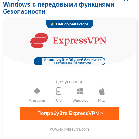
Windows с передовыми функциями
безопасности
Выбор редактора
Используйте 30 дней без риска
Протестировано в Август 2026
Доступно для:
Андроид
iOS
Windows
Mac
Попробуйте ExpressVPN >
www.expressvpn.com