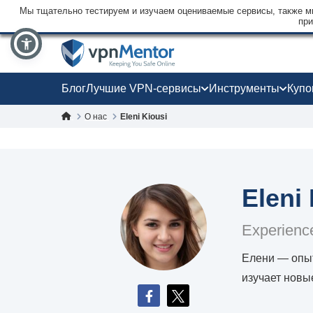
Мы тщательно тестируем и изучаем оцениваемые сервисы, также мы
при
Блог
Лучшие VPN-сервисы
Инструменты
Куп
О нас
Eleni Kiousi
Eleni
Experience
Елени — опыт
изучает новы