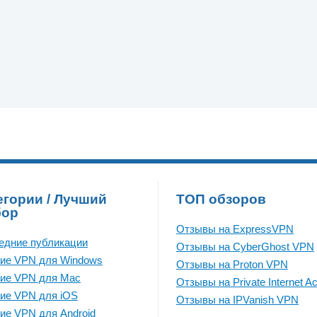
егории / Лучший
ТОП обзоров
бор
Отзывы на ExpressVPN
едние публикации
Отзывы на CyberGhost VPN
ие VPN для Windows
Отзывы на Proton VPN
ие VPN для Mac
Отзывы на Private Internet A
ие VPN для iOS
Отзывы на IPVanish VPN
ие VPN для Android