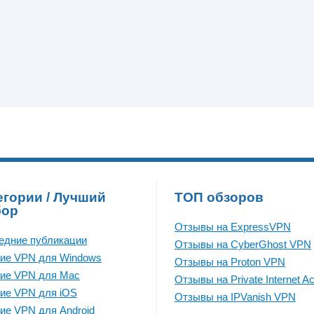
егории / Лучший
ТОП обзоров
бор
Отзывы на ExpressVPN
едние публикации
Отзывы на CyberGhost VPN
ие VPN для Windows
Отзывы на Proton VPN
ие VPN для Mac
Отзывы на Private Internet A
ие VPN для iOS
Отзывы на IPVanish VPN
ие VPN для Android