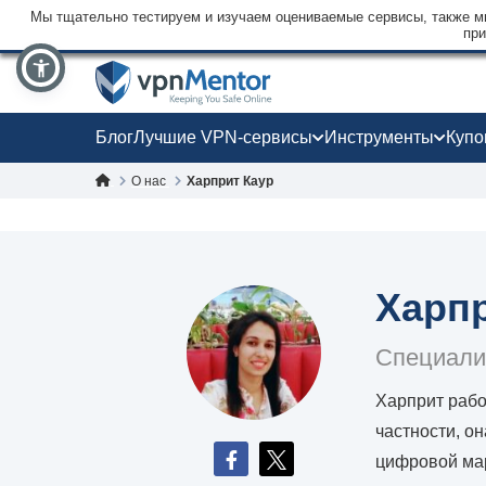
Мы тщательно тестируем и изучаем оцениваемые сервисы, также мы
при
Блог
Лучшие VPN-сервисы
Инструменты
Куп
О нас
Харприт Каур
Харпр
Специали
Харприт рабо
частности, о
цифровой мар