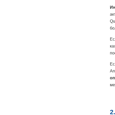
Ин
ак
Qu
бо
Ес
ка
по
Ес
An
оп
ме
2