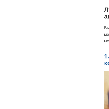
Л
а
Вы
мо
ме
1
к