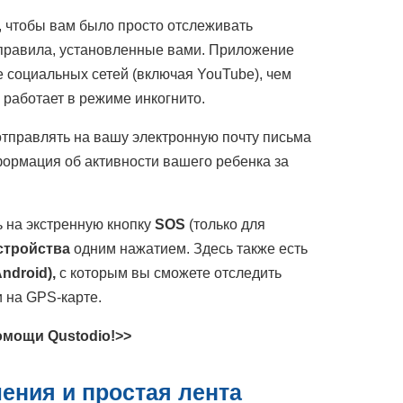
, чтобы вам было просто отслеживать
а правила, установленные вами. Приложение
е социальных сетей (включая YouTube), чем
 работает в режиме инкогнито.
 отправлять на вашу электронную почту письма
формация об активности вашего ребенка за
ь на экстренную кнопку
SOS
(только для
стройства
одним нажатием. Здесь также есть
ndroid),
с которым вы сможете отследить
 на GPS-карте.
омощи Qustodio!>>
ления
и простая лента