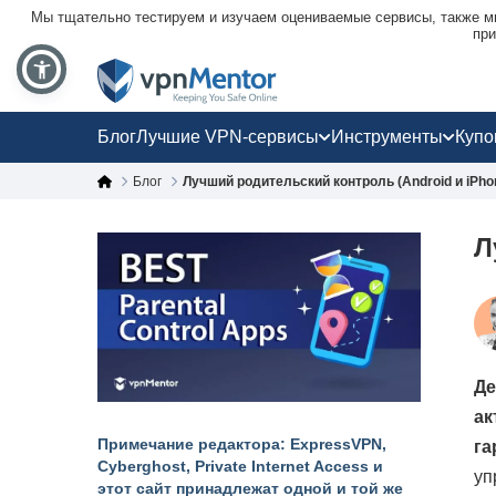
Мы тщательно тестируем и изучаем оцениваемые сервисы, также мы
при
Блог
Лучшие VPN-сервисы
Инструменты
Куп
Блог
Лучший родительский контроль (Android и iPho
Л
Де
ак
Примечание редактора: ExpressVPN,
га
Cyberghost, Private Internet Access и
уп
этот сайт принадлежат одной и той же