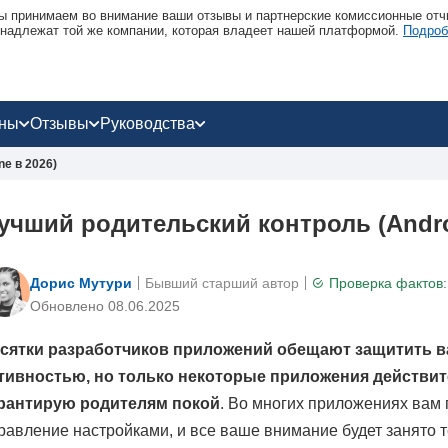
 принимаем во внимание ваши отзывы и партнерские комиссионные отчи
надлежат той же компании, которая владеет нашей платформой.
Подроб
оны
Отзывы
Руководства
ne в 2026)
учший родительский контроль (Androi
Дорис Мутури
Бывший старший автор
Проверка фактов:
Обновлено 08.06.2025
сятки разработчиков приложений обещают защитить ва
тивностью, но только некоторые приложения действит
рантирую родителям покой
. Во многих приложениях вам 
равление настройками, и все ваше внимание будет занято 