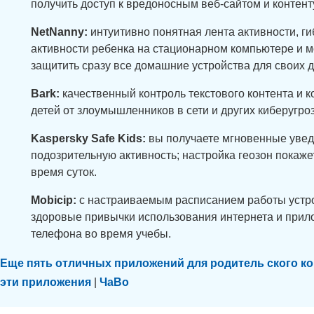
получить доступ к вредоносным веб-сайтом и контент
NetNanny:
интуитивно понятная лента активности, г
активности ребенка на стационарном компьютере и м
защитить сразу все домашние устройства для своих д
Bark:
качественный контроль текстового контента и к
детей от злоумышленников в сети и других киберугроз
Kaspersky Safe Kids:
вы получаете мгновенные увед
подозрительную активность; настройка геозон покаже
время суток.
Mobicip:
с настраиваемым расписанием работы устро
здоровые привычки использования интернета и прило
телефона во время учебы.
Еще пять отличных приложений для родитель ского ко
эти приложения
|
ЧаВо