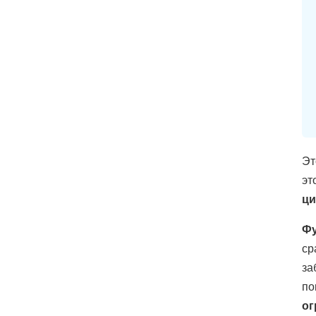
Эт
эт
ци
Фу
ср
за
по
ог