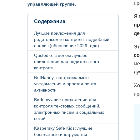
пр
управляющей группе.
Я 
Содержание
пр
де
Лучшие приложения для
родительского контроля: подробный
анализ (обновление 2026 года)
Эт
со
Qustodio: в целом лучшее
приложение для родительского
ме
контроля
лу
NetNanny: настраиваемые
уведомления и простая лента
Хо
активности
пр
Bark: лучшее приложение для
контроля текстовых сообщений,
электронных писем и социальных
сетей
Kaspersky Safe Kids: лучшие
бесплатные инструменты