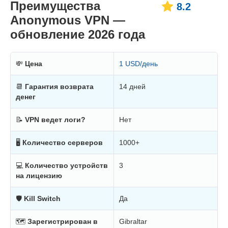
Преимущества
8.2
Anonymous VPN —
обновление 2026 года
💸
Цена
1 USD/день
📆
Гарантия возврата
14 дней
денег
📝
VPN ведет логи?
Нет
🖥
Количество серверов
1000+
💻
Количество устройств
3
на лицензию
🛡
Kill Switch
Да
🗺
Зарегистрирован в
Gibraltar