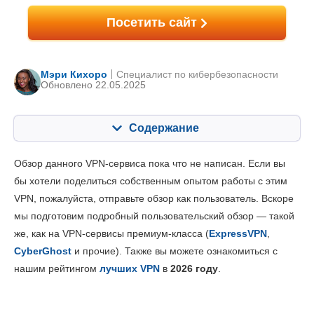
Посетить сайт
Мэри Кихоро
Специалист по кибербезопасности
Обновлено 22.05.2025
Содержание
Содержание:
Наша оценка:
Обзор данного VPN-сервиса пока что не написан. Если вы
Ключевые особенности
8.2
бы хотели поделиться собственным опытом работы с этим
VPN, пожалуйста, отправьте обзор как пользователь. Вскоре
Установка и приложения
8.4
мы подготовим подробный пользовательский обзор — такой
Цена
6.9
же, как на VPN-сервисы премиум-класса (
ExpressVPN
,
Надежность и поддержка
8.4
CyberGhost
и прочие). Также вы можете ознакомиться с
нашим рейтингом
лучших VPN
в
2026 году
.