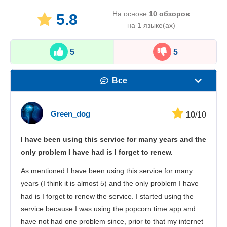
На основе
10
обзоров
5.8
на 1 языке(ах)
5
5
Все
Скорость
Green_dog
10
/10
Стриминг
I have been using this service for many years and the
Безопасность
only problem I have had is I forget to renew.
Поддержка пользователей
As mentioned I have been using this service for many
years (I think it is almost 5) and the only problem I have
had is I forget to renew the service. I started using the
service because I was using the popcorn time app and
have not had one problem since, prior to that my internet