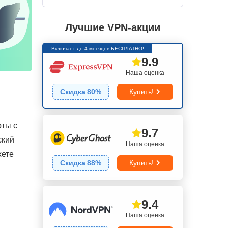
Лучшие VPN-акции
Включает до 4 месяцев БЕСПЛАТНО!
9.9
Наша оценка
Скидка
80
%
Купить!
оты с
9.7
ский
Наша оценка
жете
Скидка
88
%
Купить!
9.4
Наша оценка