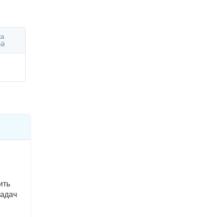
ка
ей
ить
задач