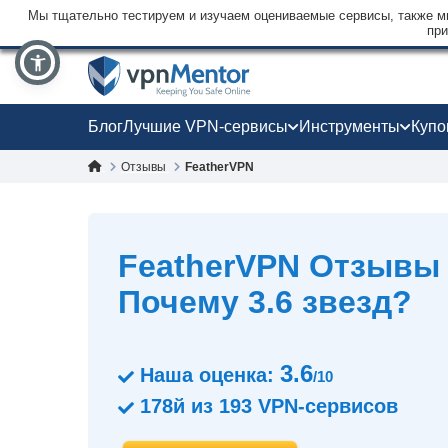
Мы тщательно тестируем и изучаем оцениваемые сервисы, также мы
при
Блог
Лучшие VPN-сервисы
Инструменты
Куп
Отзывы
FeatherVPN
FeatherVPN Oтзывы 
Почему 3.6 звезд?
3.6
Наша оценка:
/10
178й
из
193
VPN-сервисов