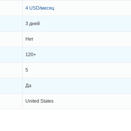
4 USD/месяц
3 дней
Нет
120+
5
Да
United States