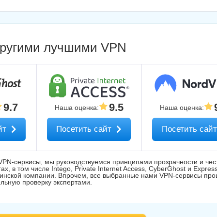
 другими лучшими VPN
9.7
9.5
Наша оценка
:
Наша оценка
:
йт
Посетить сайт
Посетить сай
VPN-сервисы, мы руководствуемся принципами прозрачности и чес
, в том числе Intego, Private Internet Access, CyberGhost и Expres
ринской компании. Впрочем, все выбранные нами VPN-сервисы пр
льную проверку экспертами.