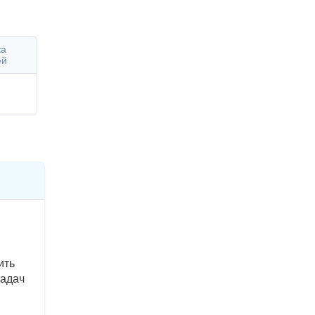
ка
ей
ить
задач