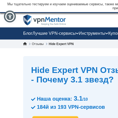
Мы тщательно тестируем и изучаем оцениваемые сервисы, также мы
при
Блог
Лучшие VPN-сервисы
Инструменты
Куп
Отзывы
Hide Expert VPN
Hide Expert VPN Oт
- Почему 3.1 звезд?
3.1
Наша оценка:
/10
184й
из
193
VPN-сервисов