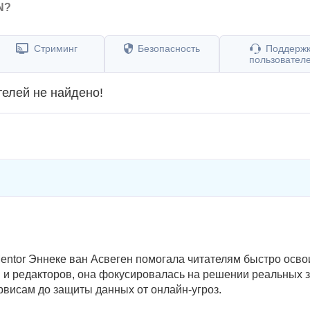
N?
Стриминг
Безопасность
Поддерж
пользовател
телей не найдено!
entor Эннеке ван Асвеген помогала читателям быстро осво
 и редакторов, она фокусировалась на решении реальных 
рвисам до защиты данных от онлайн-угроз.