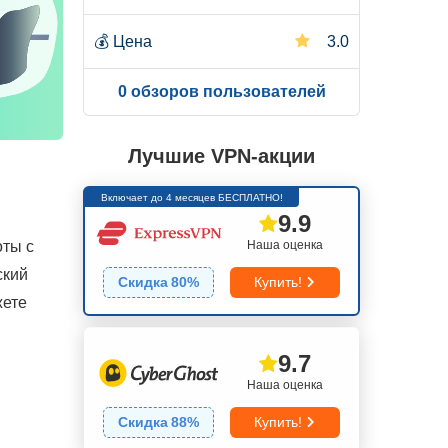
💰
Цена
3.0
0 обзоров пользователей
Лучшие VPN-акции
Включает до 4 месяцев БЕСПЛАТНО!
9.9
Наша оценка
оты с
ский
Скидка
80
%
Купить!
жете
9.7
Наша оценка
Скидка
88
%
Купить!