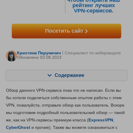
чтобы открыть наш
рейтинг лучших
VPN-сервисов.
Посетить сайт
Кристина Перуничич
Специалист по киберзащите
Обновлено 03.08.2023
Содержание
Содержание:
Наша оценка:
Обзор данного VPN-сервиса пока что не написан. Если вы
Ключевые особенности
4.4
бы хотели поделиться собственным опытом работы с этим
VPN, пожалуйста, отправьте обзор как пользователь. Вскоре
Установка и приложения
6.0
мы подготовим подробный пользовательский обзор — такой
Цена
9.6
же, как на VPN-сервисы премиум-класса (
ExpressVPN
,
Надежность и поддержка
6.3
CyberGhost
и прочие). Также вы можете ознакомиться с