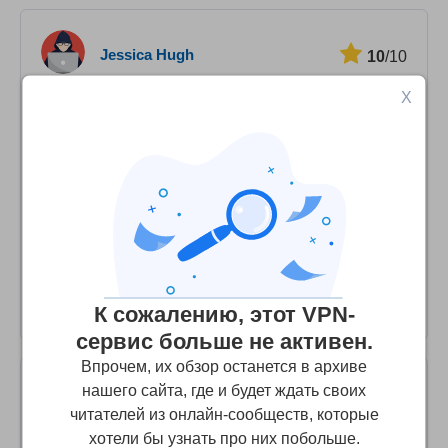
Jessica Hugh
10
/10
X
Our Family VPN Solution
We are a family that lives most of the year abroad, and
we rely on MacSentry mainly for streaming. I've only had
experience with 2 other VPN Services, which were a bit
slower and were quickly blocked from the sites we use.
For almost 2 years we've been using MacSentry, and we
haven’t encountered a single problem. It’s extremely fast,
works on all of our devices, and is well-priced!
К сожалению, этот VPN-
сервис больше не активен.
Впрочем, их обзор останется в архиве
нашего сайта, где и будет ждать своих
Ted
10
/10
читателей из онлайн-сообществ, которые
хотели бы узнать про них побольше.