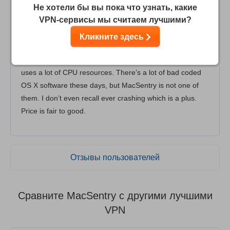
Excellent choice for OSX
Не хотели бы вы пока что узнать, какие
VPN-сервисы мы считаем лучшими?
I’ve been a MacSentry subscribe for nearly a year now
and I’m overall very pleased with it. Rapid download and
Кликните здесь
upload speed, super quick when it comes to connecting
to servers and more importantly the VPN client doesn’t
uses a lot of CPU resources. There’s a lot of bad coded
OS X software these days, but MacSentry is not one of
them. I don’t even recall ever crashing which is a plus.
Price is fair to good.
Отзывы пользователей
Сравните MacSentry с другими лучшими
VPN