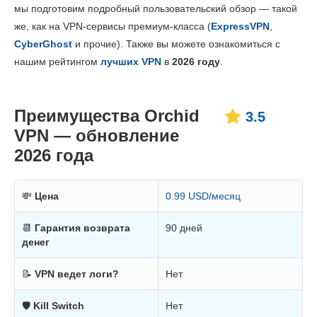
мы подготовим подробный пользовательский обзор — такой
Цена
5.3
же, как на VPN-сервисы премиум-класса (
ExpressVPN
,
Надежность и поддержка
3.3
CyberGhost
и прочие). Также вы можете ознакомиться с
нашим рейтингом
лучших VPN
в
2026 году
.
Преимущества Orchid
3.5
VPN — обновление
2026 года
💸
Цена
0.99 USD/месяц
📆
Гарантия возврата
90 дней
денег
📝
VPN ведет логи?
Нет
🛡
Kill Switch
Нет