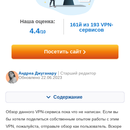
Наша оценка:
161й
из
193
VPN-
4.4
сервисов
/10
Посетить сайт
Андреа Джуганару
Старший редактор
Обновлено 22.06.2023
Содержание
Содержание:
Наша оценка:
Обзор данного VPN-сервиса пока что не написан. Если вы
Ключевые особенности
3.5
бы хотели поделиться собственным опытом работы с этим
VPN, пожалуйста, отправьте обзор как пользователь. Вскоре
Установка и приложения
5.3