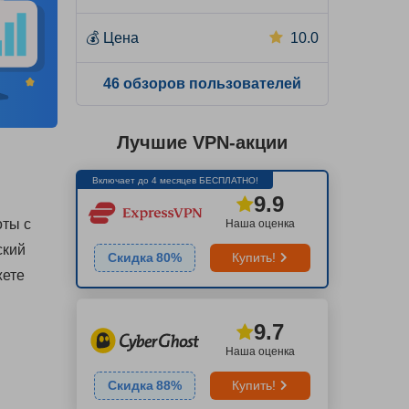
💰
Цена
10.0
46 обзоров пользователей
Лучшие VPN-акции
Включает до 4 месяцев БЕСПЛАТНО!
9.9
оты с
Наша оценка
ский
Скидка
80
%
Купить!
жете
9.7
Наша оценка
Скидка
88
%
Купить!