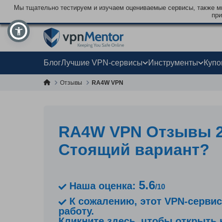
Мы тщательно тестируем и изучаем оцениваемые сервисы, также мы
при
Блог
Лучшие VPN-сервисы
Инструменты
Куп
Отзывы
RA4W VPN
RA4W VPN Oтзывы 2
Стоящий вариант?
5.6
Наша оценка:
/10
К сожалению, этот VPN-сервис
работу.
Кликните здесь, чтобы открыть 