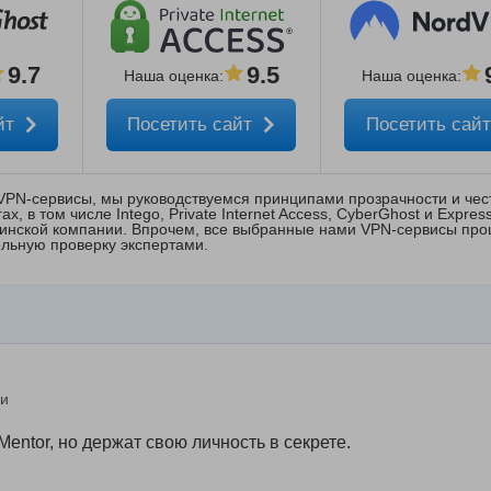
9.7
9.5
Наша оценка
:
Наша оценка
:
йт
Посетить сайт
Посетить сай
VPN-сервисы, мы руководствуемся принципами прозрачности и чес
, в том числе Intego, Private Internet Access, CyberGhost и Expres
ринской компании. Впрочем, все выбранные нами VPN-сервисы пр
льную проверку экспертами.
ти
ntor, но держат свою личность в секрете.