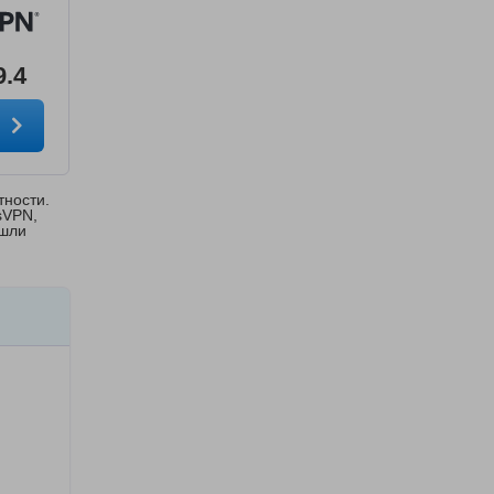
9.4
т
тности.
sVPN,
ошли