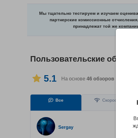
Мы тщательно тестируем и изучаем оценив
партнерские комиссионные отчисления,
принадлежат той же компани
Пользовательские обзоры
5.1
На основе
46
обзоров
на 4 язык
Все
Скорость
Вп
жд
Sergay