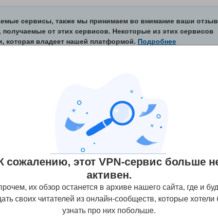
аемые сервисы, также мы принимаем во внимание ваши отзы
 получаемые от этих сервисов. Некоторые из этих сервисов
и, которая владеет нашей платформой.
Подробнее
 на
RA4W VPN
(Отзывы пользователей не проверяютс
е(ах)
19
Стриминг
Безопасность
Поддерж
К сожалению, этот VPN-сервис больше н
пользовател
активен.
рочем, их обзор останется в архиве нашего сайта, где и бу
ать своих читателей из онлайн-сообществ, которые хотели
узнать про них побольше.