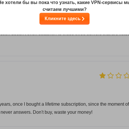
Не хотели бы вы пока что узнать, какие VPN-сервисы м
считаем лучшими?
g of the project, when they still used their own client, which even
Кликните здесь
ars later, the service started using the OpenVPN client, but it ne
ection doesn't even establish to those three servers that are liste
 years, once I bought a lifetime subscription, since the moment of
never answers. Don't buy, waste your money!