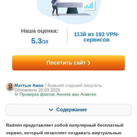
Наша оценка:
113й
из
193
VPN-
5.3
сервисов
/10
Посетить сайт
Мэттью Амос
Бывший старший писатель
Обновлено 26.03.2025
Проверка фактов:
Аннеке ван Асвеген
Содержание
Содержание:
Наша оценка:
Radmin представляет собой популярный бесплатный
Ключевые особенности
5.0
сервис, который позволяет создавать виртуальные