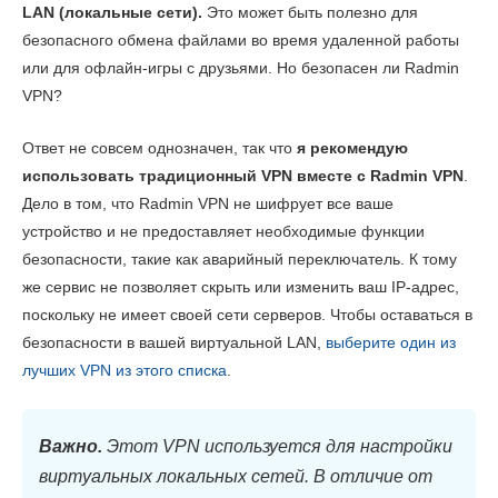
LAN (локальные сети).
Это может быть полезно для
Стриминг
5.0
безопасного обмена файлами во время удаленной работы
Скорость
5.0
или для офлайн-игры с друзьями. Но безопасен ли Radmin
Онлайн-игры
7.0
VPN?
Серверная сеть
5.0
Ответ не совсем однозначен, так что
я рекомендую
Безопасность
5.0
использовать традиционный VPN вместе с Radmin VPN
.
Дело в том, что Radmin VPN не шифрует все ваше
Конфиденциальность
6.0
устройство и не предоставляет необходимые функции
Торренты
5.0
безопасности, такие как аварийный переключатель. К тому
же сервис не позволяет скрыть или изменить ваш IP-адрес,
Установка и приложения
6.0
поскольку не имеет своей сети серверов. Чтобы оставаться в
Цена
7.0
безопасности в вашей виртуальной LAN,
выберите один из
Надежность и поддержка
2.5
лучших VPN из этого списка
.
Важно.
Этот VPN используется для настройки
виртуальных локальных сетей. В отличие от