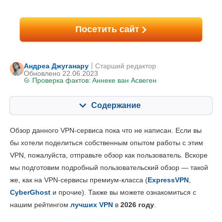
Посетить сайт
Андреа Джуганару
Старший редактор
Обновлено 22.06.2023
Проверка фактов:
Аннеке ван Асвеген
Содержание
Содержание:
Наша оценка:
Обзор данного VPN-сервиса пока что не написан. Если вы
Ключевые особенности
2.7
бы хотели поделиться собственным опытом работы с этим
VPN, пожалуйста, отправьте обзор как пользователь. Вскоре
Установка и приложения
2.5
мы подготовим подробный пользовательский обзор — такой
Цена
2.5
же, как на VPN-сервисы премиум-класса (
ExpressVPN
,
Надежность и поддержка
0.5
CyberGhost
и прочие). Также вы можете ознакомиться с
нашим рейтингом
лучших VPN
в
2026 году
.