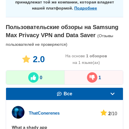
принадлежат той же компании, которая владеет
нашей платформой.
Подробнее
Пользовательские обзоры на
Samsung
Max Privacy VPN and Data Saver
(Отзывы
пользователей не проверяются)
На основе
1
обзоров
2.0
на 1 языке(ах)
0
1
Все
Скорость
ThatConerenes
2
/10
Стриминг
What a shady app