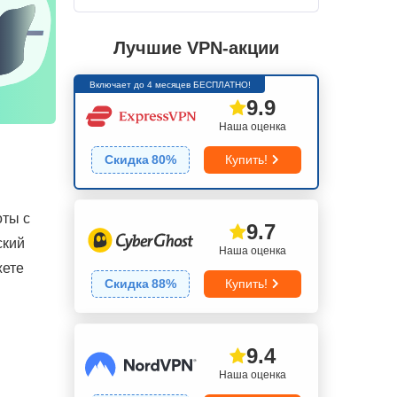
Лучшие VPN-акции
Включает до 4 месяцев БЕСПЛАТНО!
9.9
Наша оценка
Скидка
80
%
Купить!
оты с
9.7
ский
Наша оценка
жете
Скидка
88
%
Купить!
9.4
Наша оценка