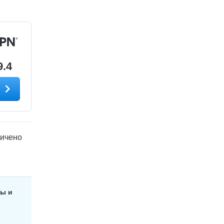
9.4
т
ичено
вы и