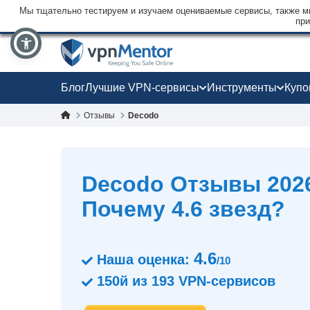
Мы тщательно тестируем и изучаем оцениваемые сервисы, также мы
при
Блог
Лучшие VPN-сервисы
Инструменты
Куп
Отзывы
Decodo
Decodo Oтзывы 2026
Почему 4.6 звезд?
4.6
Наша оценка:
/10
150й
из
193
VPN-сервисов