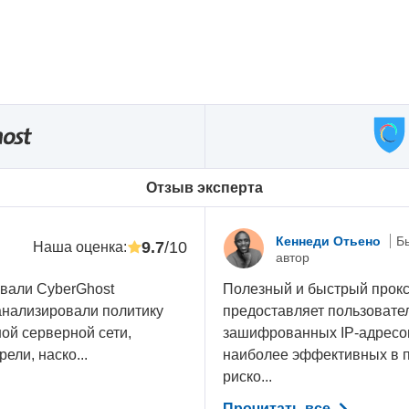
Oтзыв эксперта
Кеннеди Отьено
Б
9.7
/10
Наша оценка
:
автор
овали CyberGhost
Полезный и быстрый прокси
анализировали политику
предоставляет пользовател
ой серверной сети,
зашифрованных IP-адресов
ели, наско...
наиболее эффективных в п
риско...
Прочитать все