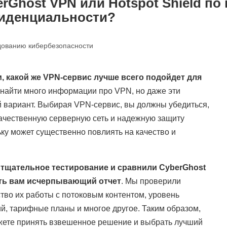
rGhost VPN или Hotspot Shield по 
фиденциальности?
дованию кибербезопасности
, какой же VPN-сервис лучше всего подойдет для
 найти много информации про VPN, но даже эти
й вариант. Выбирая VPN-сервис, вы должны убедиться,
качественную серверную сеть и надежную защиту
ьку может существенно повлиять на качество и
 тщательное тестирование и сравнили CyberGhost
вить вам исчерпывающий отчет
. Мы проверили
ство их работы с потоковым контентом, уровень
, тарифные планы и многое другое. Таким образом,
жете принять взвешенное решение и выбрать лучший