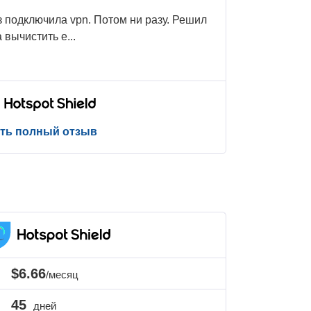
 подключила vpn. Потом ни разу. Решил
а вычистить е
...
ть полный отзыв
$6.66
/месяц
45
дней