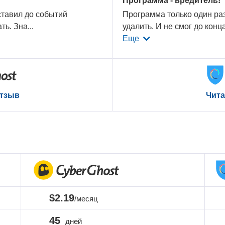
Программа - вредитель!
ставил до событий
Программа только один раз
ать. Зна
...
удалить. И не смог до конц
Еще
отзыв
Чита
$2.19
/месяц
45
дней