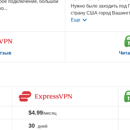
трое подключение, большой
Нужно было заходить под Г
ко
...
страну США город Вашингт
Еще
отзыв
Чита
$4.99
/месяц
30
дней