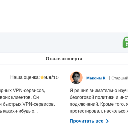
Oтзыв эксперта
9.9
/10
Наша оценка
:
Максим К.
Старший
ярных VPN-сервисов,
Я решил внимательно изучи
воих клиентов. Он
безлоговой политики и ин
 и быстрых VPN-сервисов,
подключений. Кроме того,
 каких-нибудь о...
протестировал, насколько х
Прочитать все