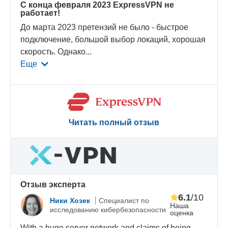
С конца февраля 2023 ExpressVPN не
работает!
До марта 2023 претензий не было - быстрое
подключение, большой выбор локаций, хорошая
скорость. Однако
...
Еще
Читать полный отзыв
Oтзыв эксперта
6.1
/10
Ники Хозек
Специалист по
Наша
исследованию кибербезопасности
оценка
With a huge server network and claims of being