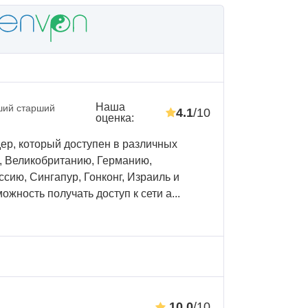
Наша
ий старший
4.1
/10
оценка
:
ер, который доступен в различных
, Великобританию, Германию,
сию, Сингапур, Гонконг, Израиль и
жность получать доступ к сети а...
10.0
/10