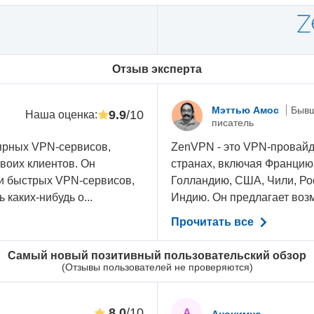
Oтзыв эксперта
Мэттью Амос
Бывш
9.9
/10
Наша оценка
:
писатель
ярных VPN-сервисов,
ZenVPN - это VPN-провайд
воих клиентов. Он
странах, включая Францию
 и быстрых VPN-сервисов,
Голландию, США, Чили, Рос
 каких-нибудь о...
Индию. Он предлагает возмо
Прочитать все
Самый новый позитивный пользовательский обзор
(Отзывы пользователей не проверяются)
8.0
/10
А
Анонимно