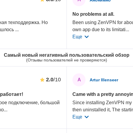
No problems at all.
ная техподдержка. Но
Been using ZenVPN for about a
ришлось
...
own app due to its limitati
...
Еще
Самый новый негативный пользовательский обзор
(Отзывы пользователей не проверяются)
2.0
/10
A
Artur Illenseer
работает!
Came with a pretty annoyin
трое подключение, большой
Since installing ZenVPN my 
ко
...
then uninstalled it, The start
Еще