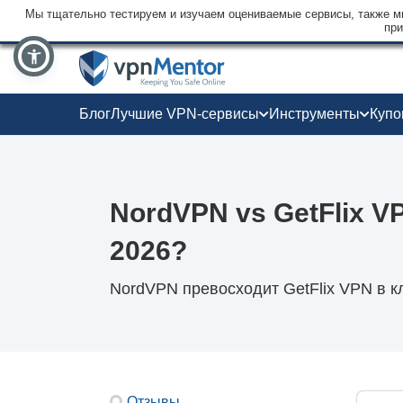
Мы тщательно тестируем и изучаем оцениваемые сервисы, также мы
при
Блог
Лучшие VPN-сервисы
Инструменты
Куп
NordVPN vs GetFlix V
2026?
NordVPN превосходит GetFlix VPN в к
Отзывы