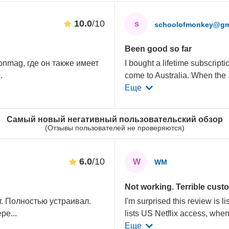
10.0
/10
s
schoolofmonkey@gm
Been good so far
nmag, где он также имеет
I bought a lifetime subscripti
..
come to Australia. When the
Еще
Самый новый негативный пользовательский обзор
(Отзывы пользователей не проверяются)
6.0
/10
W
WM
Not working. Terrible cust
т. Полностью устраивал.
I'm surprised this review is l
ере
...
lists US Netflix access, whe
Еще