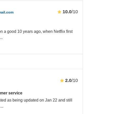
10.0
/10
ail.com
on a good 10 years ago, when Netflix first
...
2.0
/10
omer service
isted as being updated on Jan 22 and still
n
...