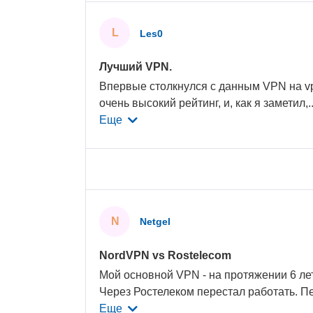
L
Les0
Лучший VPN.
Впервые столкнулся с данным VPN на vp
очень высокий рейтинг, и, как я заметил,
.
Еще
N
Netgel
NordVPN vs Rostelecom
Мой основной VPN - на протяжении 6 ле
Через Ростелеком перестал работать. П
Еще