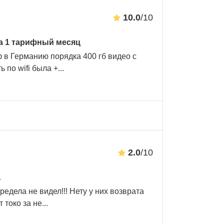
10.0
/10
за 1 тарифный месяц
 в Германию порядка 400 гб видео с
 по wifi была +
...
2.0
/10
А
редела не видел!!! Нету у них возврата
 токо за не
...