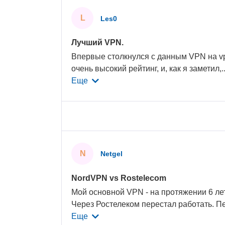
L
Les0
Лучший VPN.
Впервые столкнулся с данным VPN на vp
очень высокий рейтинг, и, как я заметил,
.
Еще
N
Netgel
NordVPN vs Rostelecom
Мой основной VPN - на протяжении 6 ле
Через Ростелеком перестал работать. П
Еще