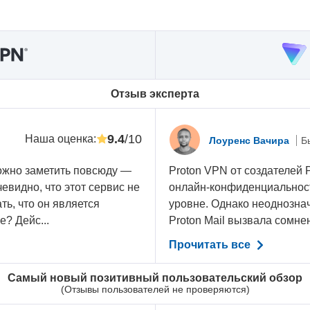
Oтзыв эксперта
9.4
/10
Наша оценка
:
Лоуренс Вачира
Б
ожно заметить повсюду —
Proton VPN от создателей P
евидно, что этот сервис не
онлайн-конфиденциальност
ть, что он является
уровне. Однако неоднознач
е? Дейс...
Proton Mail вызвала сомнен
Прочитать все
Самый новый позитивный пользовательский обзор
(Отзывы пользователей не проверяются)