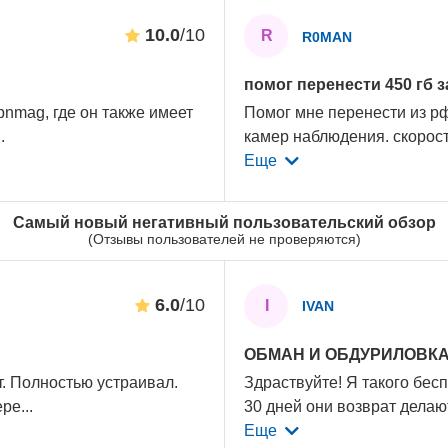
10.0
/10
R
R0MAN
помог перенести 450 гб 
nmag, где он также имеет
Помог мне перенести из рф
..
камер наблюдения. скорость
Еще
Самый новый негативный пользовательский обзор
(Отзывы пользователей не проверяются)
6.0
/10
I
IVAN
ОБМАН И ОБДУРИЛОВК
т. Полностью устраивал.
Здраствуйте! Я такого бесп
ере
...
30 дней они возврат делают
Еще