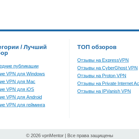
егории / Лучший
ТОП обзоров
бор
Отзывы на ExpressVPN
едние публикации
Отзывы на CyberGhost VPN
ие VPN для Windows
Отзывы на Proton VPN
ие VPN для Mac
Отзывы на Private Internet A
ие VPN для iOS
Отзывы на IPVanish VPN
ие VPN для Android
ие VPN для гейминга
© 2026 vpnMentor | Все права защищены