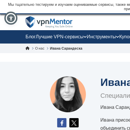
Мы тщательно тестируем и изучаем оцениваемые сервисы, также мы
при
Блог
Лучшие VPN-сервисы
Инструменты
Куп
О нас
Ивана Сарандеска
Иван
Специали
Ивана Саранд
Ивана присое
объединить с