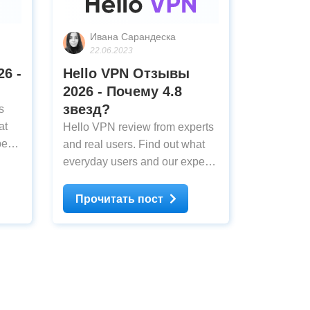
Ивана Сарандеска
22.06.2023
6 -
Hello VPN Oтзывы
2026 - Почему 4.8
звезд?
s
at
Hello VPN review from experts
erts
and real users. Find out what
everyday users and our experts
think about Hello VPN after
testing
Прочитать пост