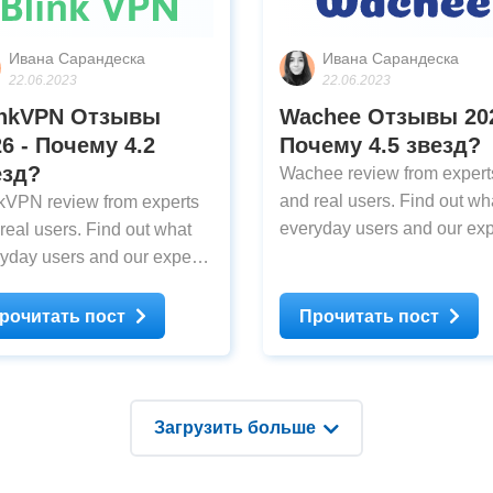
Ивана Сарандеска
Ивана Сарандеска
22.06.2023
22.06.2023
inkVPN Oтзывы
Wachee Oтзывы 202
6 - Почему 4.2
Почему 4.5 звезд?
езд?
Wachee review from expert
and real users. Find out wh
kVPN review from experts
everyday users and our exp
real users. Find out what
think about Wachee after
yday users and our experts
testing
k about BlinkVPN after
ing
рочитать пост
Прочитать пост
Загрузить больше