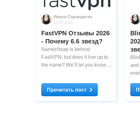
Ивана Сарандеска
22.07.2025
FastVPN Oтзывы 2026
Bl
- Почему 6.6 звезд?
202
зв
Namecheap is behind
FastVPN, but does it live up to
Blin
the name? We’ll let you know if
and 
it has a free plan and why it
ever
might be unsafe to sign up.
thin
test
Прочитать пост
П