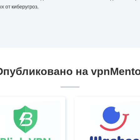
х от киберугроз.
Опубликовано на vpnMento