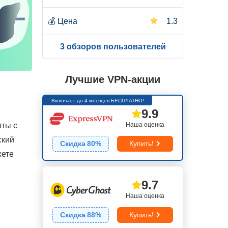
💰
Цена
1.3
3 обзоров пользователей
Лучшие VPN-акции
Включает до 4 месяцев БЕСПЛАТНО!
9.9
Наша оценка
оты с
ский
Скидка
80
%
Купить!
жете
9.7
Наша оценка
Скидка
88
%
Купить!