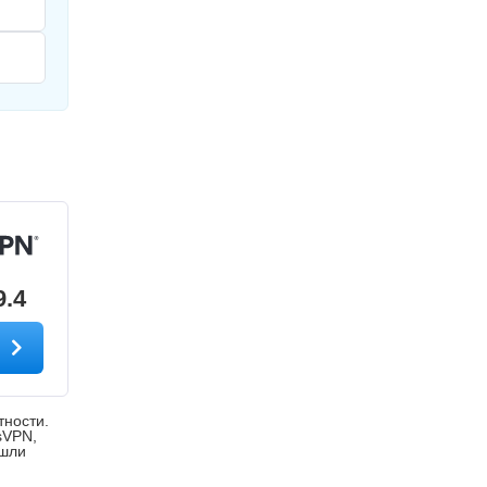
9.4
т
тности.
sVPN,
ошли