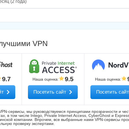
есяц
(2 года)
 лучшими VPN
9.7
9.5
Наша оценка
:
Наша оценка
:
йт
Посетить сайт
Посетить сай
VPN-сервисы, мы руководствуемся принципами прозрачности и чес
, в том числе Intego, Private Internet Access, CyberGhost и Expres
ринской компании. Впрочем, все выбранные нами VPN-сервисы пр
льную проверку экспертами.