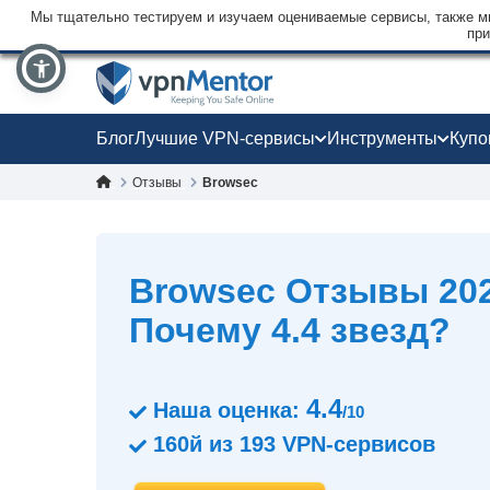
Мы тщательно тестируем и изучаем оцениваемые сервисы, также мы
при
Блог
Лучшие VPN-сервисы
Инструменты
Куп
Отзывы
Browsec
Browsec Oтзывы 202
Почему 4.4 звезд?
4.4
Наша оценка:
/10
160й
из
193
VPN-сервисов